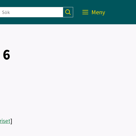
Meny
 6
iset
]